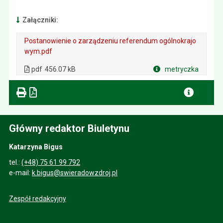
Załączniki:
Postanowienie o zarządzeniu referendum ogólnokrajo
wym.pdf
. Plik w formacie: pdf
. Otwiera się w nowej karcie.
pdf
456.07 kB
metryczka
Plik w formacie
Główny redaktor Biuletynu
Katarzyna Bigus
tel.:
(+48) 75 61 99 792
e-mail:
k.bigus@swieradowzdroj.pl
Zespół redakcyjny