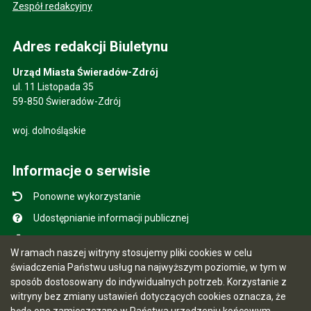
Zespół redakcyjny
Adres redakcji Biuletynu
Urząd Miasta Świeradów-Zdrój
ul. 11 Listopada 35
59-850 Świeradów-Zdrój
woj. dolnośląskie
Informacje o serwisie
Ponowne wykorzystanie
Udostępnianie informacji publicznej
Mapa serwisu
W ramach naszej witryny stosujemy pliki cookies w celu
Instrukcja obsługi
świadczenia Państwu usług na najwyższym poziomie, w tym w
sposób dostosowany do indywidualnych potrzeb. Korzystanie z
Statystyki oglądalności
witryny bez zmiany ustawień dotyczących cookies oznacza, że
Ostatnio dodane
będą one zamieszczane w Państwa urządzeniu końcowym.