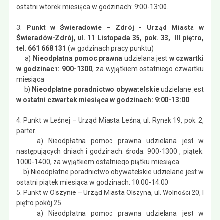
ostatni wtorek miesiąca w godzinach: 9:00-13:00.
3.
Punkt w Świeradowie – Zdrój - Urząd Miasta w
Świeradów-Zdrój, ul. 11 Listopada 35, pok. 33, III piętro,
tel. 661 668 131
(w godzinach pracy punktu)
a)
Nieodpłatna pomoc prawna
udzielana jest
w czwartki
w godzinach: 900-1300
, za wyjątkiem ostatniego czwartku
miesiąca
b)
Nieodpłatne poradnictwo obywatelskie
udzielane jest
w ostatni czwartek miesiąca w godzinach: 9:00-13:00
.
4. Punkt w Leśnej – Urząd Miasta Leśna, ul. Rynek 19, pok. 2,
parter.
a) Nieodpłatna pomoc prawna udzielana jest w
następujących dniach i godzinach: środa: 900-1300 , piątek:
1000-1400, za wyjątkiem ostatniego piątku miesiąca
b) Nieodpłatne poradnictwo obywatelskie udzielane jest w
ostatni piątek miesiąca w godzinach: 10:00-14:00
5. Punkt w Olszynie – Urząd Miasta Olszyna, ul. Wolności 20, I
piętro pokój 25
a) Nieodpłatna pomoc prawna udzielana jest w