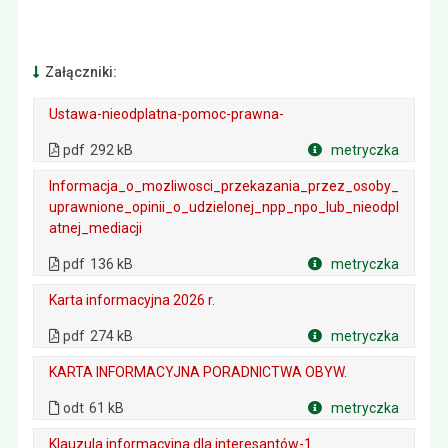
Załączniki:
Ustawa-nieodplatna-pomoc-prawna-
. Plik w formacie: pdf
. Rozmiar pliku: 292 kB
. Otwiera się w nowej karcie.
pdf
292 kB
metryczka
Plik w formacie
Informacja_o_mozliwosci_przekazania_przez_osoby_
uprawnione_opinii_o_udzielonej_npp_npo_lub_nieodpl
atnej_mediacji
. Plik w formacie: pdf
. Rozmiar pliku: 136 kB
. Otwiera się w nowej karcie.
pdf
136 kB
metryczka
Plik w formacie
Karta informacyjna 2026 r.
. Plik w formacie: pdf
. Rozmiar pliku: 274 kB
. Otwiera się w nowej karcie.
pdf
274 kB
metryczka
Plik w formacie
KARTA INFORMACYJNA PORADNICTWA OBYW.
. Plik w formacie: odt
. Rozmiar pliku: 61 kB
odt
61 kB
metryczka
Plik w formacie
Klauzula informacyjna dla interesantów-1