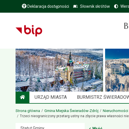
Deklaracja dostępności
Słownik skrótów
Wers
B
URZĄD MIASTA
BURMISTRZ ŚWIERADO
STRONA GŁÓWNA
Strona główna
Gmina Miejska Świeradów-Zdrój
Nieruchomości
Trzeci nieograniczony przetarg ustny na zbycie prawa własności nie
Statut Gminy
Wróć