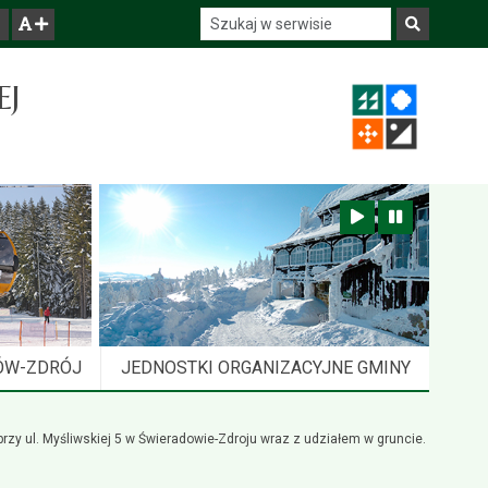
Szukaj w serwisie
Szukaj
zwiększ czcionkę
EJ
Zatrzymaj animację
Odtwórz animację
ÓW-ZDRÓJ
JEDNOSTKI ORGANIZACYJNE GMINY
rzy ul. Myśliwskiej 5 w Świeradowie-Zdroju wraz z udziałem w gruncie.