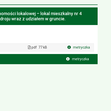
omości lokalowej – lokal mieszkalny nr 4
droju wraz z udziałem w gruncie.
pdf
77 kB
metryczka
Plik w formacie
metryczka