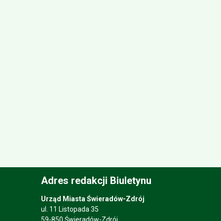
Adres redakcji Biuletynu
Urząd Miasta Świeradów-Zdrój
ul. 11 Listopada 35
59-850 Świeradów-Zdrój