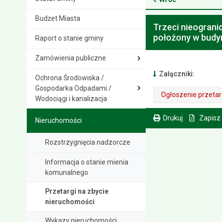
Budżet Miasta
Trzeci nieograni
położony w budyn
Raport o stanie gminy
Zamówienia publiczne
Załączniki:
Ochrona Środowiska /
Gospodarka Odpadami /
Ogłoszenie przetarg
Wodociągi i kanalizacja
. Plik w formacie: pdf
. Rozmiar pliku: 77 kB
. Otwiera się w nowej karcie.
Drukuj
Zapisz
Nieruchomości
. Ta sama treść dostępna jest na bieżącej stronie
Rozstrzygnięcia nadzorcze
Informacja o stanie mienia
komunalnego
Przetargi na zbycie
nieruchomości
Wykazy nieruchomości