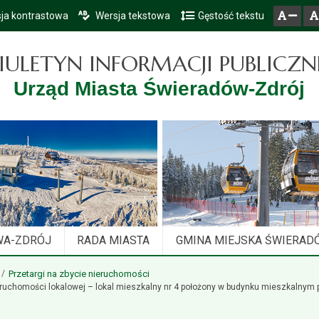
ja kontrastowa
Wersja tekstowa
Gęstość tekstu
Przejdź do głównego menu
Przejdź do mapy serwisu
Przejdź do treści
zresetuj
zmniejsz czcionkę
IULETYN INFORMACJI PUBLICZN
Urząd Miasta Świeradów-Zdrój
WA-ZDRÓJ
RADA MIASTA
GMINA MIEJSKA ŚWIERAD
Przetargi na zbycie nieruchomości
ruchomości lokalowej – lokal mieszkalny nr 4 położony w budynku mieszkalnym p