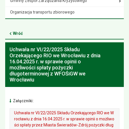
Gminny Zespół Zarządzania Kryzysowego
Organizacja transportu zbiorowego
Wróć
Uchwała nr VI/22/2025 Składu
Orzekającego RIO we Wrocławiu z dnia
16.04.2025 r. w sprawie opinii o
możliwości spłaty pożyczki
długoterminowej z WFOŚiGW we
Wrocławiu
Załączniki:
Uchwała nr VI/22/2025 Składu Orzekającego RIO we W
rocławiu z dnia 16.04.2025 r. w sprawie opinii o możliwo
ści spłaty przez Miasta Świeradów-Zdrój pożyczki dług