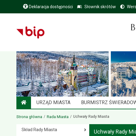
Deklaracja dostępności
Słownik skrótów
Wers
B
URZĄD MIASTA
BURMISTRZ ŚWIERADO
STRONA GŁÓWNA
Strona główna
Rada Miasta
Uchwały Rady Miasta
Skład Rady Miasta
Uchwały Rady Mi