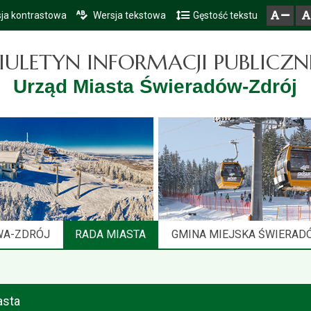
ja kontrastowa
Wersja tekstowa
Gęstość tekstu
Przejdź do głównego menu
Przejdź do mapy serwisu
Przejdź do treści
zresetuj
zmniejsz czcionkę
IULETYN INFORMACJI PUBLICZN
Urząd Miasta Świeradów-Zdrój
WA-ZDRÓJ
RADA MIASTA
GMINA MIEJSKA ŚWIERAD
asta