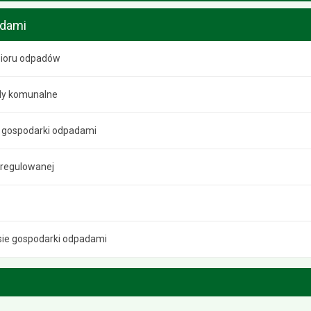
adami
ioru odpadów
dy komunalne
 gospodarki odpadami
i regulowanej
sie gospodarki odpadami