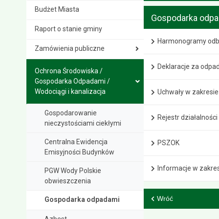
Budżet Miasta
Gospodarka odp
Raport o stanie gminy
Harmonogramy odb
Zamówienia publiczne
Deklaracje za odpa
Ochrona Środowiska /
Gospodarka Odpadami /
Wodociągi i kanalizacja
Uchwały w zakresie
Gospodarowanie
Rejestr działalnośc
nieczystościami ciekłymi
Centralna Ewidencja
PSZOK
Emisyjności Budynków
Informacje w zakre
PGW Wody Polskie
obwieszczenia
Wróć
Gospodarka odpadami
Azbest