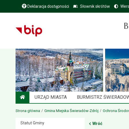
Deklaracja dostępności
Słownik skrótów
Wers
B
URZĄD MIASTA
BURMISTRZ ŚWIERADO
STRONA GŁÓWNA
Strona główna
Gmina Miejska Świeradów-Zdrój
Ochrona Środow
Statut Gminy
Wróć