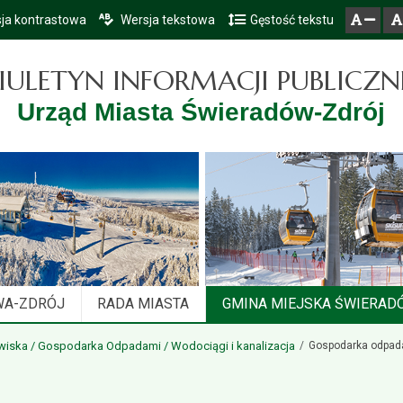
ja kontrastowa
Wersja tekstowa
Gęstość tekstu
Przejdź do głównego menu
Przejdź do mapy serwisu
Przejdź do treści
zresetuj
zmniejsz czcionkę
IULETYN INFORMACJI PUBLICZN
Urząd Miasta Świeradów-Zdrój
WA-ZDRÓJ
RADA MIASTA
GMINA MIEJSKA ŚWIERAD
iska / Gospodarka Odpadami / Wodociągi i kanalizacja
Gospodarka odpad