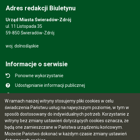
Adres redakcji Biuletynu
Urząd Miasta Świeradów-Zdrój
ul. 11 Listopada 35
59-850 Świeradów-Zdrój
woj. dolnośląskie
Informacje o serwisie
Ponowne wykorzystanie
Udostępnianie informacji publicznej
Mapa serwisu
W ramach naszej witryny stosujemy pliki cookies w celu
Instrukcja obsługi
świadczenia Państwu usług na najwyższym poziomie, w tym w
sposób dostosowany do indywidualnych potrzeb. Korzystanie z
Statystyki oglądalności
witryny bez zmiany ustawień dotyczących cookies oznacza, że
Ostatnio dodane
będą one zamieszczane w Państwa urządzeniu końcowym.
Możecie Państwo dokonać w każdym czasie zmiany ustawień
Ostatnia aktualizacja BIP: 07.08.2026 12:29