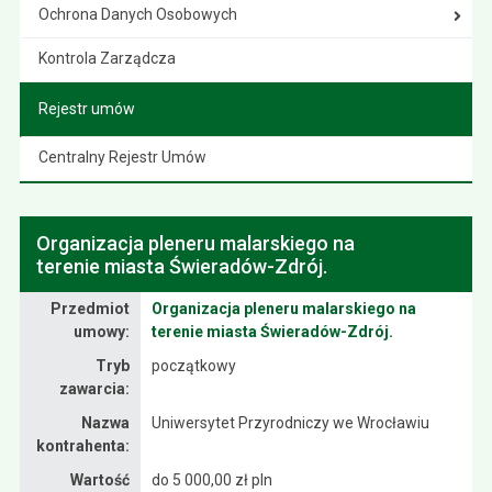
Ochrona Danych Osobowych
Kontrola Zarządcza
Rejestr umów
Centralny Rejestr Umów
Organizacja pleneru malarskiego na
terenie miasta Świeradów-Zdrój.
Umowa
Przedmiot
Organizacja pleneru malarskiego na
umowy:
terenie miasta Świeradów-Zdrój.
Tryb
początkowy
zawarcia:
Nazwa
Uniwersytet Przyrodniczy we Wrocławiu
kontrahenta:
Wartość
do 5 000,00 zł pln